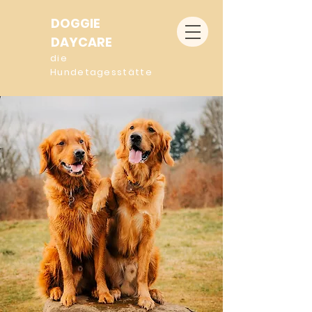
DOGGIE
DAYCARE
die
Hundetagesstätte